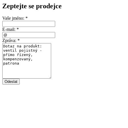
Zeptejte se prodejce
Vaše jméno:
*
E-mail:
*
Zpráva:
*