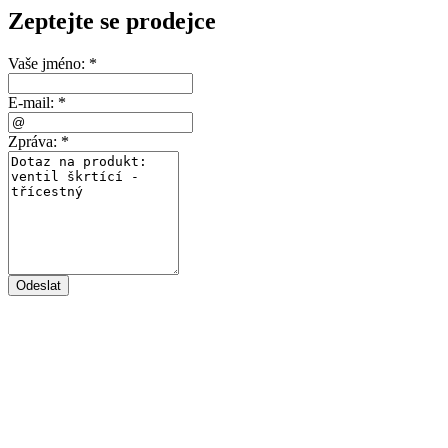
Zeptejte se prodejce
Vaše jméno:
*
E-mail:
*
Zpráva:
*