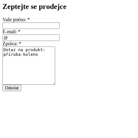
Zeptejte se prodejce
Vaše jméno:
*
E-mail:
*
Zpráva:
*