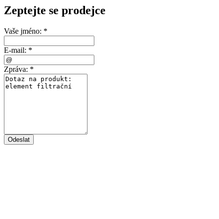
Zeptejte se prodejce
Vaše jméno:
*
E-mail:
*
Zpráva:
*