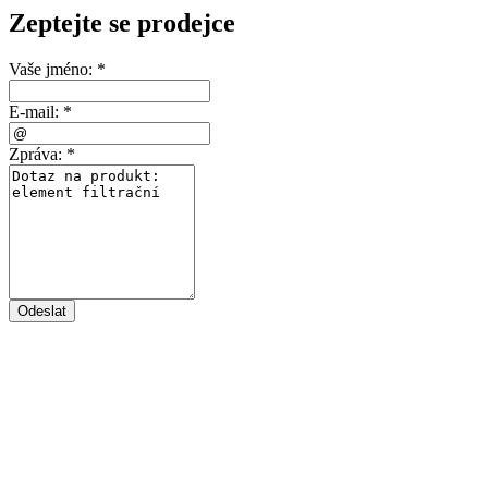
Zeptejte se prodejce
Vaše jméno:
*
E-mail:
*
Zpráva:
*