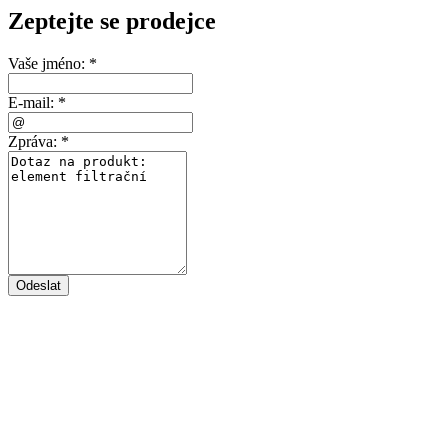
Zeptejte se prodejce
Vaše jméno:
*
E-mail:
*
Zpráva:
*