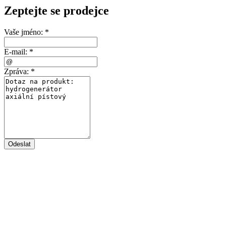
Zeptejte se prodejce
Vaše jméno:
*
E-mail:
*
Zpráva:
*