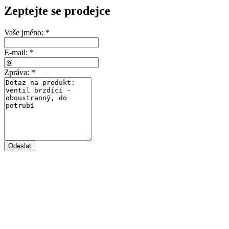
Zeptejte se prodejce
Vaše jméno:
*
E-mail:
*
Zpráva:
*