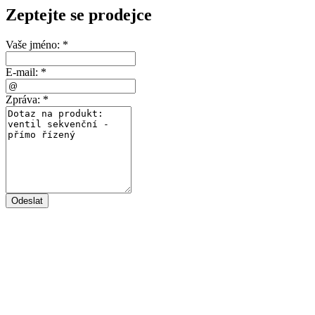
Zeptejte se prodejce
Vaše jméno:
*
E-mail:
*
Zpráva:
*