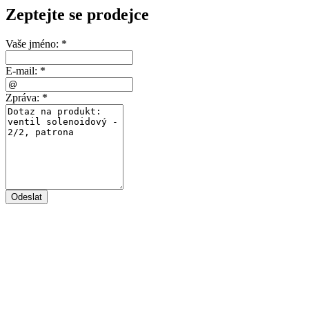
Zeptejte se prodejce
Vaše jméno:
*
E-mail:
*
Zpráva:
*