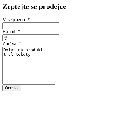
Zeptejte se prodejce
Vaše jméno:
*
E-mail:
*
Zpráva:
*