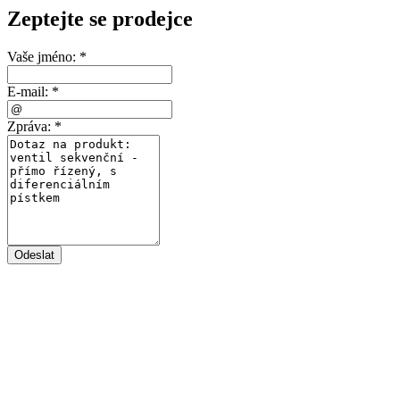
Zeptejte se prodejce
Vaše jméno:
*
E-mail:
*
Zpráva:
*