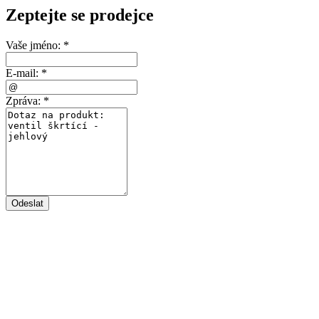
Zeptejte se prodejce
Vaše jméno:
*
E-mail:
*
Zpráva:
*