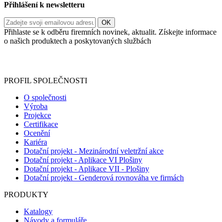
Přihlášení k newsletteru
Přihlaste se k odběru firemních novinek, aktualit. Získejte informace
o našich produktech a poskytovaných službách
Informace o zpracování vašich osobních údajů, které jste do
registračního formuláře vyplnili, naleznete
zde
.
PROFIL SPOLEČNOSTI
O společnosti
Výroba
Projekce
Certifikace
Ocenění
Kariéra
Dotační projekt - Mezinárodní veletržní akce
Dotační projekt - Aplikace VI Plošiny
Dotační projekt - Aplikace VII - Plošiny
Dotační projekt - Genderová rovnováha ve firmách
PRODUKTY
Katalogy
Návody a formuláře