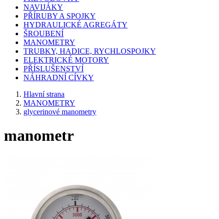
NAVIJÁKY
PŘÍRUBY A SPOJKY
HYDRAULICKÉ AGREGÁTY
ŠROUBENÍ
MANOMETRY
TRUBKY, HADICE, RYCHLOSPOJKY
ELEKTRICKÉ MOTORY
PŘÍSLUŠENSTVÍ
NÁHRADNÍ CÍVKY
Hlavní strana
MANOMETRY
glycerinové manometry
manometr