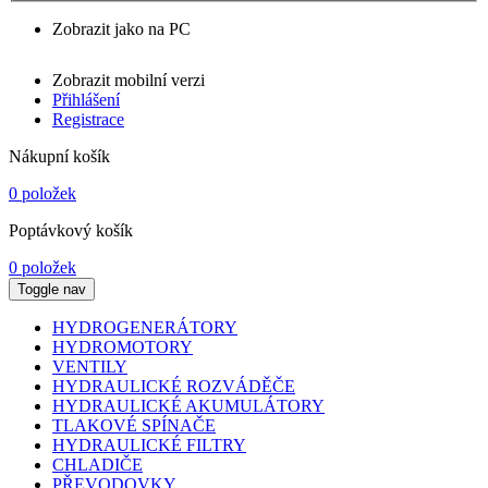
Zobrazit jako na PC
Zobrazit mobilní verzi
Přihlášení
Registrace
Nákupní košík
0 položek
Poptávkový košík
0 položek
Toggle nav
HYDROGENERÁTORY
HYDROMOTORY
VENTILY
HYDRAULICKÉ ROZVÁDĚČE
HYDRAULICKÉ AKUMULÁTORY
TLAKOVÉ SPÍNAČE
HYDRAULICKÉ FILTRY
CHLADIČE
PŘEVODOVKY