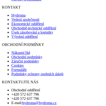
KONTAKT
Hydroma
Vedení společnosti
Ekonomické oddělení
Obchodně-technické oddělení
Úsek zásobování a logistiky
Výrobní oddělení
OBCHODNÍ PODMÍNKY
Nákupní řád
Obchodní podmínky
Záruční podmínky
Cookies
Formuláře
Podmínky ochrany osobních údajů
KONTAKTUJTE NÁS
Obchodní oddělení
+420 572 637 796
+420 572 637 796
E-mail:
hydroma@hydroma.cz