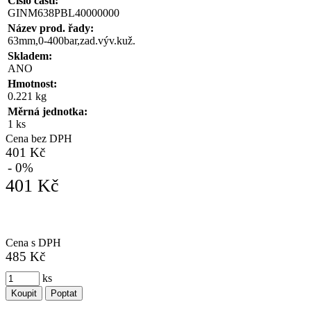
Číslo části:
GINM638PBL40000000
Název prod. řady:
63mm,0-400bar,zad.výv.kuž.
Skladem:
ANO
Hmotnost:
0.221 kg
Měrná jednotka:
1 ks
Cena bez DPH
401 Kč
- 0%
401 Kč
Cena s DPH
485 Kč
ks
Koupit
Poptat