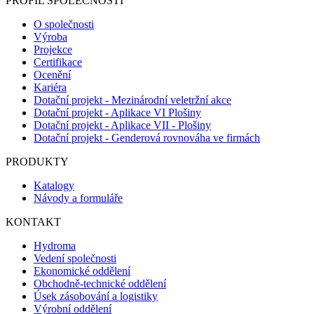
PROFIL SPOLEČNOSTI
O společnosti
Výroba
Projekce
Certifikace
Ocenění
Kariéra
Dotační projekt - Mezinárodní veletržní akce
Dotační projekt - Aplikace VI Plošiny
Dotační projekt - Aplikace VII - Plošiny
Dotační projekt - Genderová rovnováha ve firmách
PRODUKTY
Katalogy
Návody a formuláře
KONTAKT
Hydroma
Vedení společnosti
Ekonomické oddělení
Obchodně-technické oddělení
Úsek zásobování a logistiky
Výrobní oddělení