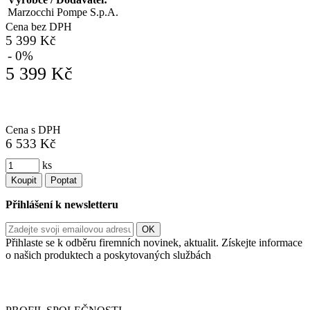
Marzocchi Pompe S.p.A.
Cena bez DPH
5 399 Kč
- 0%
5 399 Kč
Cena s DPH
6 533 Kč
ks
Koupit
Poptat
Přihlášení k newsletteru
Přihlaste se k odběru firemních novinek, aktualit. Získejte informace
o našich produktech a poskytovaných službách
Informace o zpracování vašich osobních údajů, které jste do
registračního formuláře vyplnili, naleznete
zde
.