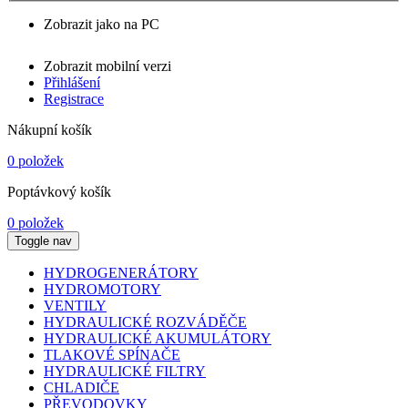
Zobrazit jako na PC
Zobrazit mobilní verzi
Přihlášení
Registrace
Nákupní košík
0 položek
Poptávkový košík
0 položek
Toggle nav
HYDROGENERÁTORY
HYDROMOTORY
VENTILY
HYDRAULICKÉ ROZVÁDĚČE
HYDRAULICKÉ AKUMULÁTORY
TLAKOVÉ SPÍNAČE
HYDRAULICKÉ FILTRY
CHLADIČE
PŘEVODOVKY