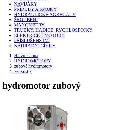
NAVIJÁKY
PŘÍRUBY A SPOJKY
HYDRAULICKÉ AGREGÁTY
ŠROUBENÍ
MANOMETRY
TRUBKY, HADICE, RYCHLOSPOJKY
ELEKTRICKÉ MOTORY
PŘÍSLUŠENSTVÍ
NÁHRADNÍ CÍVKY
Hlavní strana
HYDROMOTORY
zubové hydromotory
velikost 2
hydromotor zubový