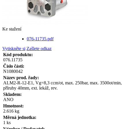
Ke stažení
076-11735.pdf
Vytiskněte si
Zašlete odkaz
Kód produktu:
076.11735
Číslo části:
N1080042
Název prod. řady:
ALM2-R-12-E1, Vg=8,3 ccm/ot, max. 250bar, max. 3500ot/min,
příruby 40mm, ext. lekáž, rev.
Skladem:
ANO
Hmotnost:
2.616 kg
Měrná jednotka:
1 ks
Výrobce / Dodavatel: