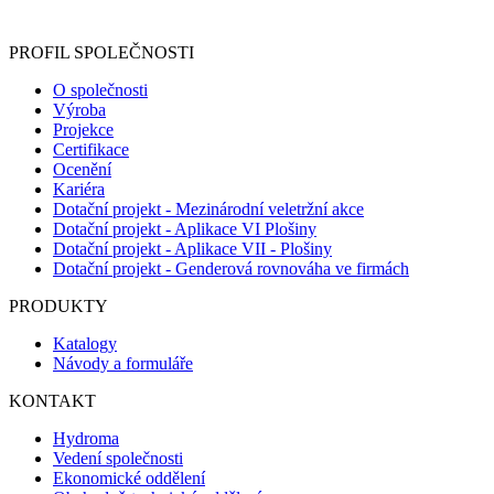
registračního formuláře vyplnili, naleznete
zde
.
PROFIL SPOLEČNOSTI
O společnosti
Výroba
Projekce
Certifikace
Ocenění
Kariéra
Dotační projekt - Mezinárodní veletržní akce
Dotační projekt - Aplikace VI Plošiny
Dotační projekt - Aplikace VII - Plošiny
Dotační projekt - Genderová rovnováha ve firmách
PRODUKTY
Katalogy
Návody a formuláře
KONTAKT
Hydroma
Vedení společnosti
Ekonomické oddělení