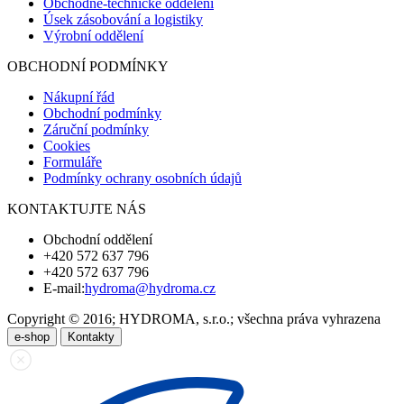
Obchodně-technické oddělení
Úsek zásobování a logistiky
Výrobní oddělení
OBCHODNÍ PODMÍNKY
Nákupní řád
Obchodní podmínky
Záruční podmínky
Cookies
Formuláře
Podmínky ochrany osobních údajů
KONTAKTUJTE NÁS
Obchodní oddělení
+420 572 637 796
+420 572 637 796
E-mail:
hydroma@hydroma.cz
Copyright © 2016; HYDROMA, s.r.o.; všechna práva vyhrazena
e-shop
Kontakty