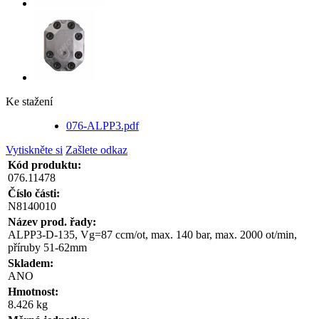
Ke stažení
076-ALPP3.pdf
Vytiskněte si
Zašlete odkaz
Kód produktu:
076.11478
Číslo části:
N8140010
Název prod. řady:
ALPP3-D-135, Vg=87 ccm/ot, max. 140 bar, max. 2000 ot/min,
příruby 51-62mm
Skladem:
ANO
Hmotnost:
8.426 kg