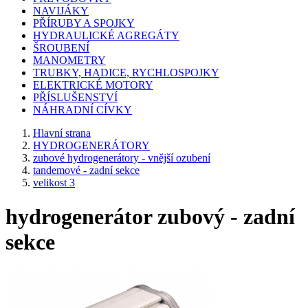
NAVIJÁKY
PŘÍRUBY A SPOJKY
HYDRAULICKÉ AGREGÁTY
ŠROUBENÍ
MANOMETRY
TRUBKY, HADICE, RYCHLOSPOJKY
ELEKTRICKÉ MOTORY
PŘÍSLUŠENSTVÍ
NÁHRADNÍ CÍVKY
Hlavní strana
HYDROGENERÁTORY
zubové hydrogenerátory - vnější ozubení
tandemové - zadní sekce
velikost 3
hydrogenerátor zubový - zadní
sekce