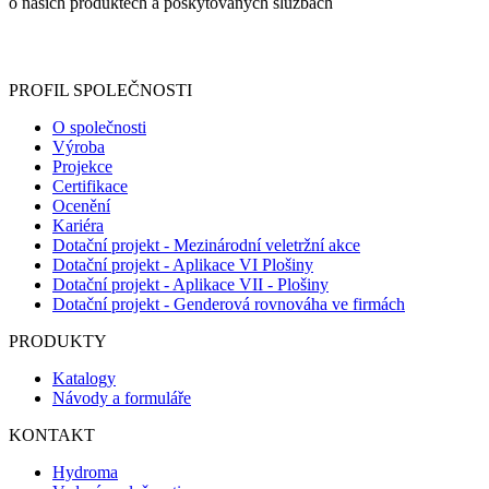
o našich produktech a poskytovaných službách
Informace o zpracování vašich osobních údajů, které jste do
registračního formuláře vyplnili, naleznete
zde
.
PROFIL SPOLEČNOSTI
O společnosti
Výroba
Projekce
Certifikace
Ocenění
Kariéra
Dotační projekt - Mezinárodní veletržní akce
Dotační projekt - Aplikace VI Plošiny
Dotační projekt - Aplikace VII - Plošiny
Dotační projekt - Genderová rovnováha ve firmách
PRODUKTY
Katalogy
Návody a formuláře
KONTAKT
Hydroma