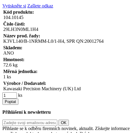
Vytiskněte si
Zašlete odkaz
Kód produktu:
104.10145
Číslo části:
29LH3N0ML1H4
Název prod. řady:
K3VL140/B-1NRMM-L0/1-H4, SPR QN:20012764
Skladem:
ANO
Hmotnost:
72.6 kg
Měrná jednotka:
1 ks
Výrobce / Dodavatel:
Kawasaki Precision Machinery (UK) Ltd
ks
Poptat
Přihlášení k newsletteru
Přihlaste se k odběru firemních novinek, aktualit. Získejte informace