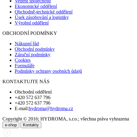
Vedení společnosti
Ekonomické oddělení
Obchodně-technické oddělení
Úsek zásobování a logistiky
Výrobní oddělení
OBCHODNÍ PODMÍNKY
Nákupní řád
Obchodní podmínky
Záruční podmínky
Cookies
Formuláře
Podmínky ochrany osobních údajů
KONTAKTUJTE NÁS
Obchodní oddělení
+420 572 637 796
+420 572 637 796
E-mail:
hydroma@hydroma.cz
Copyright © 2016; HYDROMA, s.r.o.; všechna práva vyhrazena
e-shop
Kontakty