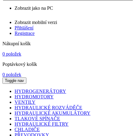
Zobrazit jako na PC
Zobrazit mobilní verzi
Přihlášení
Registrace
Nákupní košík
0 položek
Poptávkový košík
0 položek
Toggle nav
HYDROGENERÁTORY
HYDROMOTORY
VENTILY
HYDRAULICKÉ ROZVÁDĚČE
HYDRAULICKÉ AKUMULÁTORY
TLAKOVÉ SPÍNAČE
HYDRAULICKÉ FILTRY
CHLADIČE
PŘEVODOVKY