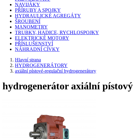
NAVIJÁKY
PŘÍRUBY A SPOJKY
HYDRAULICKÉ AGREGÁTY
ŠROUBENÍ
MANOMETRY
TRUBKY, HADICE, RYCHLOSPOJKY
ELEKTRICKÉ MOTORY
PŘÍSLUŠENSTVÍ
NÁHRADNÍ CÍVKY
Hlavní strana
HYDROGENERÁTORY
axiální pístové-regulační hydrogenerátory
hydrogenerátor axiální pístový