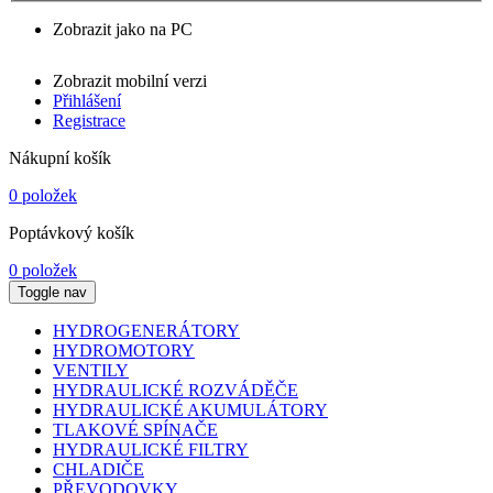
Zobrazit jako na PC
Zobrazit mobilní verzi
Přihlášení
Registrace
Nákupní košík
0 položek
Poptávkový košík
0 položek
Toggle nav
HYDROGENERÁTORY
HYDROMOTORY
VENTILY
HYDRAULICKÉ ROZVÁDĚČE
HYDRAULICKÉ AKUMULÁTORY
TLAKOVÉ SPÍNAČE
HYDRAULICKÉ FILTRY
CHLADIČE
PŘEVODOVKY