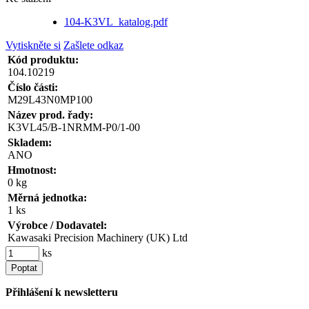
104-K3VL_katalog.pdf
Vytiskněte si
Zašlete odkaz
Kód produktu:
104.10219
Číslo části:
M29L43N0MP100
Název prod. řady:
K3VL45/B-1NRMM-P0/1-00
Skladem:
ANO
Hmotnost:
0 kg
Měrná jednotka:
1 ks
Výrobce / Dodavatel:
Kawasaki Precision Machinery (UK) Ltd
ks
Poptat
Přihlášení k newsletteru