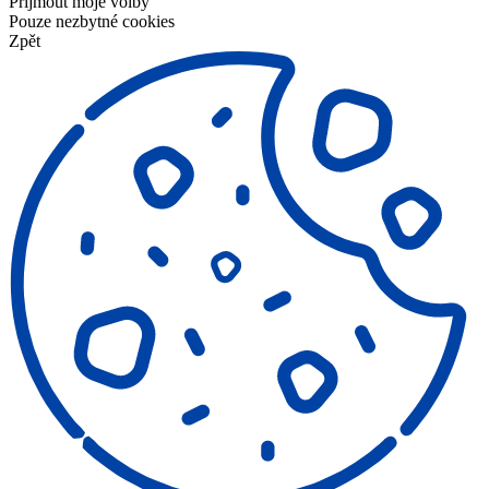
Přijmout moje volby
Pouze nezbytné cookies
Zpět