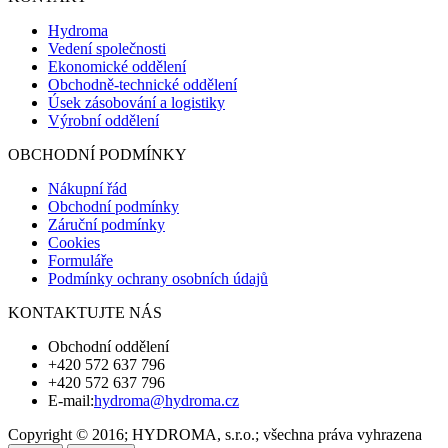
Hydroma
Vedení společnosti
Ekonomické oddělení
Obchodně-technické oddělení
Úsek zásobování a logistiky
Výrobní oddělení
OBCHODNÍ PODMÍNKY
Nákupní řád
Obchodní podmínky
Záruční podmínky
Cookies
Formuláře
Podmínky ochrany osobních údajů
KONTAKTUJTE NÁS
Obchodní oddělení
+420 572 637 796
+420 572 637 796
E-mail:
hydroma@hydroma.cz
Copyright © 2016; HYDROMA, s.r.o.; všechna práva vyhrazena