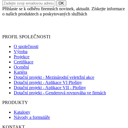
Přihlaste se k odběru firemních novinek, aktualit. Získejte informace
o našich produktech a poskytovaných službách
Informace o zpracování vašich osobních údajů, které jste do
registračního formuláře vyplnili, naleznete
zde
.
PROFIL SPOLEČNOSTI
O společnosti
Výroba
Projekce
Certifikace
Ocenění
Kariéra
Dotační projekt - Mezinárodní veletržní akce
Dotační projekt - Aplikace VI Plošiny
Dotační projekt - Aplikace VII - Plošiny
Dotační projekt - Genderová rovnováha ve firmách
PRODUKTY
Katalogy
Návody a formuláře
KONTAKT