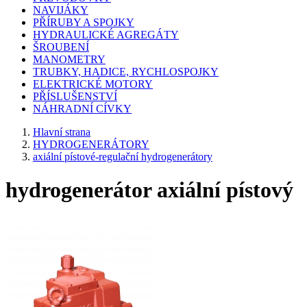
NAVIJÁKY
PŘÍRUBY A SPOJKY
HYDRAULICKÉ AGREGÁTY
ŠROUBENÍ
MANOMETRY
TRUBKY, HADICE, RYCHLOSPOJKY
ELEKTRICKÉ MOTORY
PŘÍSLUŠENSTVÍ
NÁHRADNÍ CÍVKY
Hlavní strana
HYDROGENERÁTORY
axiální pístové-regulační hydrogenerátory
hydrogenerátor axiální pístový