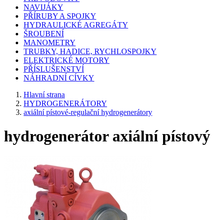
NAVIJÁKY
PŘÍRUBY A SPOJKY
HYDRAULICKÉ AGREGÁTY
ŠROUBENÍ
MANOMETRY
TRUBKY, HADICE, RYCHLOSPOJKY
ELEKTRICKÉ MOTORY
PŘÍSLUŠENSTVÍ
NÁHRADNÍ CÍVKY
Hlavní strana
HYDROGENERÁTORY
axiální pístové-regulační hydrogenerátory
hydrogenerátor axiální pístový