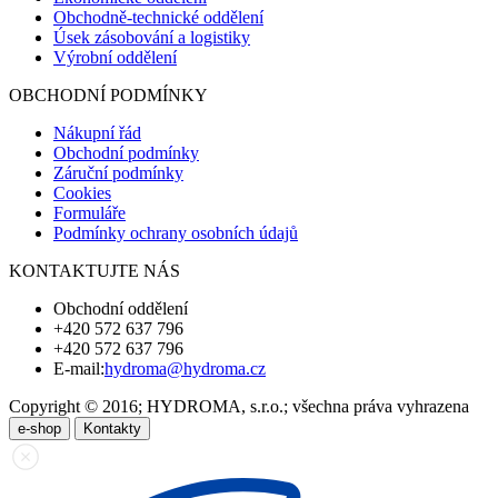
Obchodně-technické oddělení
Úsek zásobování a logistiky
Výrobní oddělení
OBCHODNÍ PODMÍNKY
Nákupní řád
Obchodní podmínky
Záruční podmínky
Cookies
Formuláře
Podmínky ochrany osobních údajů
KONTAKTUJTE NÁS
Obchodní oddělení
+420 572 637 796
+420 572 637 796
E-mail:
hydroma@hydroma.cz
Copyright © 2016; HYDROMA, s.r.o.; všechna práva vyhrazena
e-shop
Kontakty