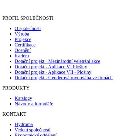
Informace o zpracování vašich osobních údajů, které jste do
registračního formuláře vyplnili, naleznete
zde
.
PROFIL SPOLEČNOSTI
O společnosti
Výroba
Projekce
Certifikace
Ocenění
Kariéra
Dotační projekt - Mezinárodní veletržní akce
Dotační projekt - Aplikace VI Plošiny
Dotační projekt - Aplikace VII - Plošiny
Dotační projekt - Genderová rovnováha ve firmách
PRODUKTY
Katalogy
Návody a formuláře
KONTAKT
Hydroma
Vedení společnosti
Ekonomické oddělení