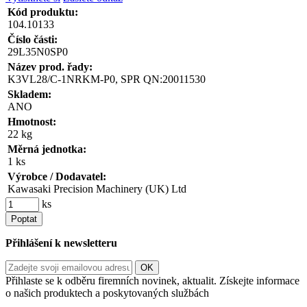
Kód produktu:
104.10133
Číslo části:
29L35N0SP0
Název prod. řady:
K3VL28/C-1NRKM-P0, SPR QN:20011530
Skladem:
ANO
Hmotnost:
22 kg
Měrná jednotka:
1 ks
Výrobce / Dodavatel:
Kawasaki Precision Machinery (UK) Ltd
ks
Poptat
Přihlášení k newsletteru
Přihlaste se k odběru firemních novinek, aktualit. Získejte informace
o našich produktech a poskytovaných službách