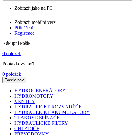
Zobrazit jako na PC
Zobrazit mobilní verzi
Přihlášení
Registrace
Nákupní košík
0 položek
Poptávkový košík
0 položek
Toggle nav
HYDROGENERÁTORY
HYDROMOTORY
VENTILY
HYDRAULICKÉ ROZVÁDĚČE
HYDRAULICKÉ AKUMULÁTORY
TLAKOVÉ SPÍNAČE
HYDRAULICKÉ FILTRY
CHLADIČE
PŘEVODOVKY