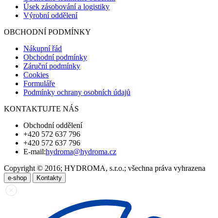
Úsek zásobování a logistiky
Výrobní oddělení
OBCHODNÍ PODMÍNKY
Nákupní řád
Obchodní podmínky
Záruční podmínky
Cookies
Formuláře
Podmínky ochrany osobních údajů
KONTAKTUJTE NÁS
Obchodní oddělení
+420 572 637 796
+420 572 637 796
E-mail:
hydroma@hydroma.cz
Copyright © 2016; HYDROMA, s.r.o.; všechna práva vyhrazena
e-shop
Kontakty