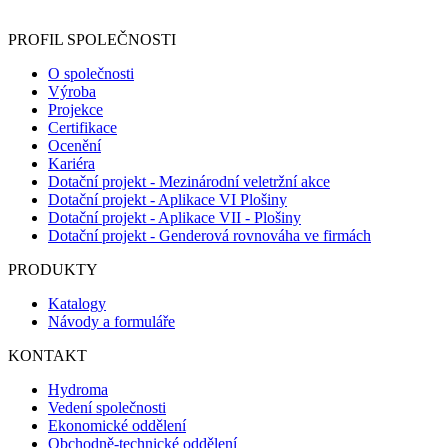
registračního formuláře vyplnili, naleznete
zde
.
PROFIL SPOLEČNOSTI
O společnosti
Výroba
Projekce
Certifikace
Ocenění
Kariéra
Dotační projekt - Mezinárodní veletržní akce
Dotační projekt - Aplikace VI Plošiny
Dotační projekt - Aplikace VII - Plošiny
Dotační projekt - Genderová rovnováha ve firmách
PRODUKTY
Katalogy
Návody a formuláře
KONTAKT
Hydroma
Vedení společnosti
Ekonomické oddělení
Obchodně-technické oddělení