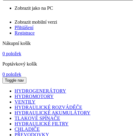
Zobrazit jako na PC
Zobrazit mobilní verzi
Přihlášení
Registrace
Nákupní košík
0 položek
Poptávkový košík
0 položek
Toggle nav
HYDROGENERÁTORY
HYDROMOTORY
VENTILY
HYDRAULICKÉ ROZVÁDĚČE
HYDRAULICKÉ AKUMULÁTORY
TLAKOVÉ SPÍNAČE
HYDRAULICKÉ FILTRY
CHLADIČE
PŘEVODOVKY