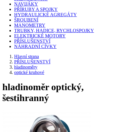
NAVIJÁKY
PŘÍRUBY A SPOJKY
HYDRAULICKÉ AGREGÁTY
ŠROUBENÍ
MANOMETRY
TRUBKY, HADICE, RYCHLOSPOJKY
ELEKTRICKÉ MOTORY
PŘÍSLUŠENSTVÍ
NÁHRADNÍ CÍVKY
Hlavní strana
PŘÍSLUŠENSTVÍ
hladinoměry
optické kruhové
hladinoměr optický,
šestihranný