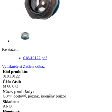
Ke stažení
018-10122.pdf
Vytiskněte si
Zašlete odkaz
Kód produktu:
018.10122
Číslo části:
M 06 673
Název prod. řady:
G3/4" ocelový, pozink, skleněný průzor
Skladem:
ANO
Hmotnost: