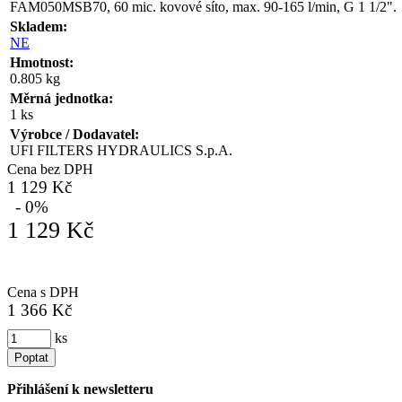
FAM050MSB70, 60 mic. kovové síto, max. 90-165 l/min, G 1 1/2".
Skladem:
NE
Hmotnost:
0.805 kg
Měrná jednotka:
1 ks
Výrobce / Dodavatel:
UFI FILTERS HYDRAULICS S.p.A.
Cena bez DPH
1 129 Kč
- 0%
1 129 Kč
Cena s DPH
1 366 Kč
ks
Poptat
Přihlášení k newsletteru