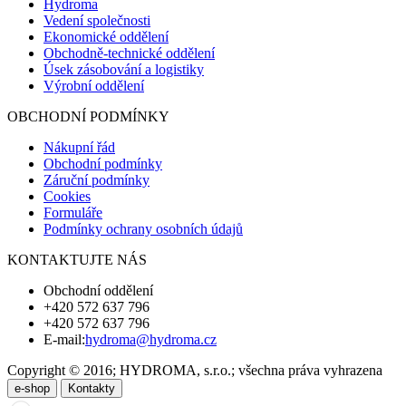
Hydroma
Vedení společnosti
Ekonomické oddělení
Obchodně-technické oddělení
Úsek zásobování a logistiky
Výrobní oddělení
OBCHODNÍ PODMÍNKY
Nákupní řád
Obchodní podmínky
Záruční podmínky
Cookies
Formuláře
Podmínky ochrany osobních údajů
KONTAKTUJTE NÁS
Obchodní oddělení
+420 572 637 796
+420 572 637 796
E-mail:
hydroma@hydroma.cz
Copyright © 2016; HYDROMA, s.r.o.; všechna práva vyhrazena
e-shop
Kontakty