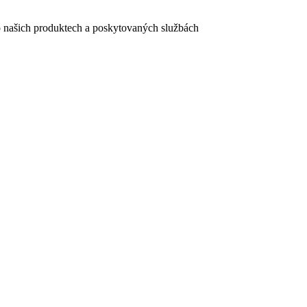
e o našich produktech a poskytovaných službách
egistračního formuláře vyplnili, naleznete
zde
.