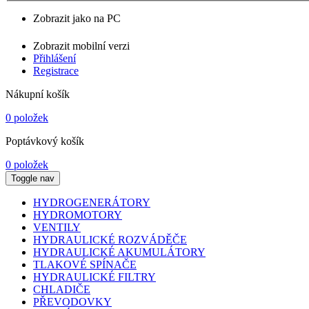
Zobrazit jako na PC
Zobrazit mobilní verzi
Přihlášení
Registrace
Nákupní košík
0 položek
Poptávkový košík
0 položek
Toggle nav
HYDROGENERÁTORY
HYDROMOTORY
VENTILY
HYDRAULICKÉ ROZVÁDĚČE
HYDRAULICKÉ AKUMULÁTORY
TLAKOVÉ SPÍNAČE
HYDRAULICKÉ FILTRY
CHLADIČE
PŘEVODOVKY