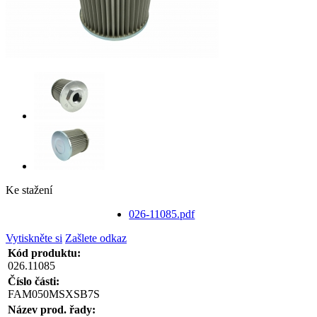
Ke stažení
026-11085.pdf
Vytiskněte si
Zašlete odkaz
Kód produktu:
026.11085
Číslo části:
FAM050MSXSB7S
Název prod. řady: