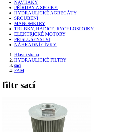
NAVIJÁKY
PŘÍRUBY A SPOJKY
HYDRAULICKÉ AGREGÁTY
ŠROUBENÍ
MANOMETRY
TRUBKY, HADICE, RYCHLOSPOJKY
ELEKTRICKÉ MOTORY
PŘÍSLUŠENSTVÍ
NÁHRADNÍ CÍVKY
Hlavní strana
HYDRAULICKÉ FILTRY
sací
FAM
filtr sací