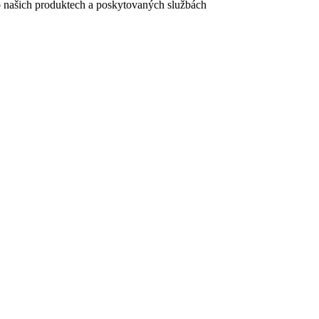
e o našich produktech a poskytovaných službách
egistračního formuláře vyplnili, naleznete
zde
.