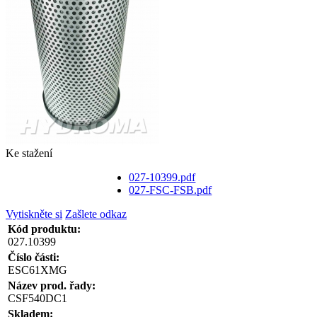
Ke stažení
027-10399.pdf
027-FSC-FSB.pdf
Vytiskněte si
Zašlete odkaz
Kód produktu:
027.10399
Číslo části:
ESC61XMG
Název prod. řady:
CSF540DC1
Skladem: