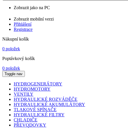
Zobrazit jako na PC
Zobrazit mobilní verzi
Přihlášení
Registrace
Nákupní košík
0 položek
Poptávkový košík
0 položek
Toggle nav
HYDROGENERÁTORY
HYDROMOTORY
VENTILY
HYDRAULICKÉ ROZVÁDĚČE
HYDRAULICKÉ AKUMULÁTORY
TLAKOVÉ SPÍNAČE
HYDRAULICKÉ FILTRY
CHLADIČE
PŘEVODOVKY