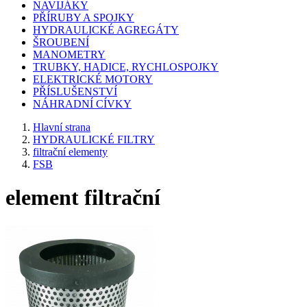
NAVIJÁKY
PŘÍRUBY A SPOJKY
HYDRAULICKÉ AGREGÁTY
ŠROUBENÍ
MANOMETRY
TRUBKY, HADICE, RYCHLOSPOJKY
ELEKTRICKÉ MOTORY
PŘÍSLUŠENSTVÍ
NÁHRADNÍ CÍVKY
Hlavní strana
HYDRAULICKÉ FILTRY
filtrační elementy
FSB
element filtrační