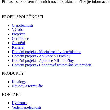
Přihlaste se k odběru firemních novinek, aktualit. Získejte informac
Informace o zpracování vašich osobních údajů, které jste do r
PROFIL SPOLEČNOSTI
O společnosti
Výroba
Projekce
Certifikace
Ocenění
Kariéra
Dotační projekt - Mezinárodní veletržní akce
Dotační projekt - Aplikace VI Plošiny
Dotační projekt - Aplikace VII - Plošiny
Dotační projekt - Genderová rovnováha ve firmách
PRODUKTY
Katalogy
Návody a formuláře
KONTAKT
Hydroma
Vedení společnosti