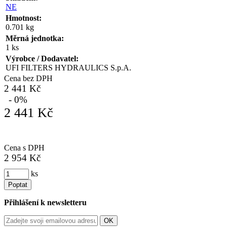
NE
Hmotnost:
0.701 kg
Měrná jednotka:
1 ks
Výrobce / Dodavatel:
UFI FILTERS HYDRAULICS S.p.A.
Cena bez DPH
2 441 Kč
- 0%
2 441 Kč
Cena s DPH
2 954 Kč
ks
Poptat
Přihlášení k newsletteru