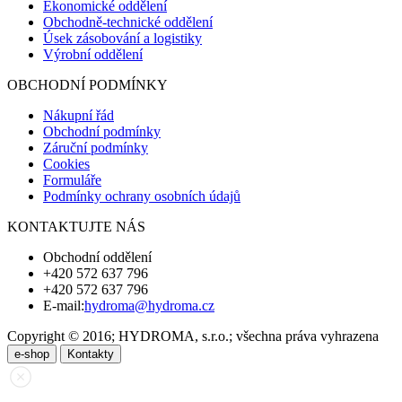
Ekonomické oddělení
Obchodně-technické oddělení
Úsek zásobování a logistiky
Výrobní oddělení
OBCHODNÍ PODMÍNKY
Nákupní řád
Obchodní podmínky
Záruční podmínky
Cookies
Formuláře
Podmínky ochrany osobních údajů
KONTAKTUJTE NÁS
Obchodní oddělení
+420 572 637 796
+420 572 637 796
E-mail:
hydroma@hydroma.cz
Copyright © 2016; HYDROMA, s.r.o.; všechna práva vyhrazena
e-shop
Kontakty